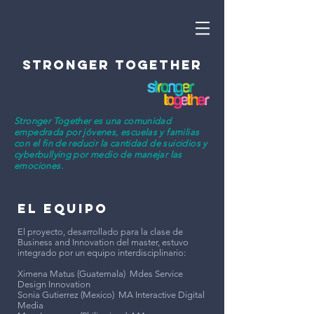
STRONGER TOGETHER
Stronger Together es una comunidad
empedrada por jóvenes, escuelas y familias
con el fin de reducir la cantidad de suicidios y
cyberbullying por medio de manejar las
emociones.
EL EQUIPO
El proyecto, desarrollado para la clase de
Business and Innovation del master, estuvo
integrado por un equipo interdisciplinario:
Ximena Matus (Guatemala) Mdes Service
Design Innovation
Sonia Gutierrez (Mexico) MA Interactive Digital
Media