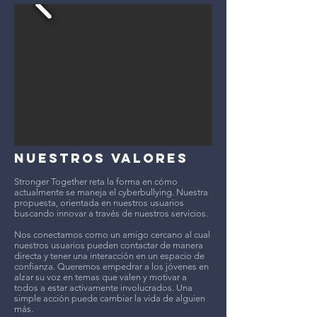
NUESTROS VALORES
Stronger Together reta la forma en cómo
actualmente se maneja el cyberbullying. Nuestra
propuesta, orientada en nuestros usuarios
buscando innovar a través de nuestros servicios.
Nos conectamos como un amigo cercano al cual
nuestros usuarios pueden contactar de manera
directa y tener una interacción en un espacio de
confianza. Queremos empedrar a los jóvenes en
alzar su voz en temas que valen y motivar a
todos a estar activamente involucrados. Una
simple acción puede cambiar la vida de alguien
más.