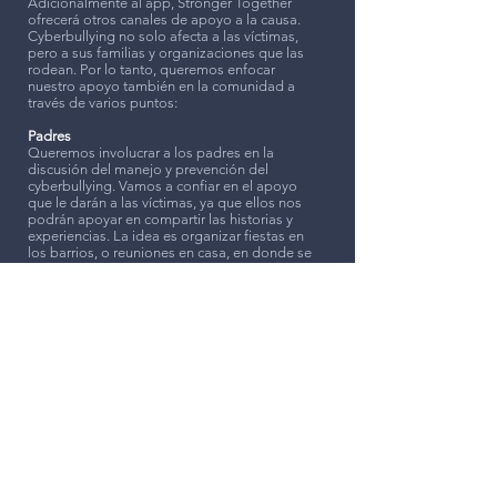
Adicionalmente al app, Stronger Together
ofrecerá otros canales de apoyo a la causa.
Cyberbullying no solo afecta a las víctimas,
pero a sus familias y organizaciones que las
rodean. Por lo tanto, queremos enfocar
nuestro apoyo también en la comunidad a
través de varios puntos:
Padres
Queremos involucrar a los padres en la
discusión del manejo y prevención del
cyberbullying. Vamos a confiar en el apoyo
que le darán a las víctimas, ya que ellos nos
podrán apoyar en compartir las historias y
experiencias. La idea es organizar fiestas en
los barrios, o reuniones en casa, en donde se
genere un ambiente casual y seguro para que
puedan expresar sus sentimientos, temores,
historias, pero a la vez compartir buenas
prácticas.
Escuelas
Existen oportunidades en donde las escuelas
no cuentan con los recursos necesarios para
manejar las iniciativas paralelas, como el
apoyo al cybebullying. Por eso apoyaremos a
las mismas por medio de eventos creativos en
donde se promueva la conversacion sobre
cyberbullying, como clubs de actividades,
deportes, clases de cocina, etc. El propósito