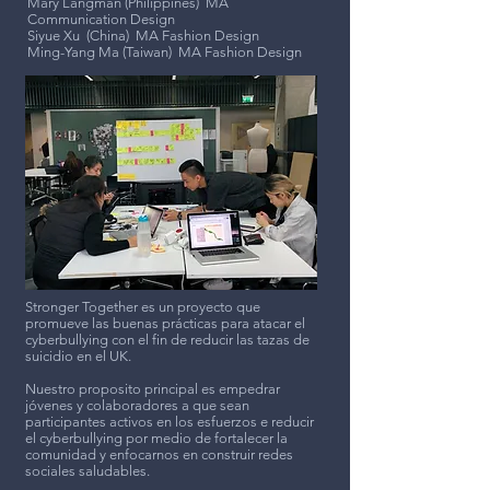
Mary Langman (Philippines) MA
Communication Design
Siyue Xu (China) MA Fashion Design
Ming-Yang Ma (Taiwan) MA Fashion Design
Stronger Together es un proyecto que
promueve las buenas prácticas para atacar el
cyberbullying con el fin de reducir las tazas de
suicidio en el UK.
Nuestro proposito principal es empedrar
jóvenes y colaboradores a que sean
participantes activos en los esfuerzos e reducir
el cyberbullying por medio de fortalecer la
comunidad y enfocarnos en construir redes
sociales saludables.