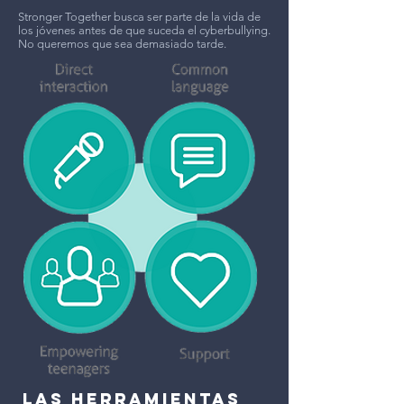
Stronger Together busca ser parte de la vida de
los jóvenes antes de que suceda el cyberbullying.
No queremos que sea demasiado tarde.
LAS HERRAMIENTAS