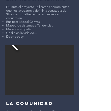
Durante el proyecto, utilizamos herramientas
que nos ayudaron a definir la estrategia de
Stronger Together, entre las cuales se
encuentran:
Business Model Canvas
Mapeo de sistemas y Tendencias
Mapa de empatía
Un dia en la vida de…
Dotmocracy
LA COMUNIDAD